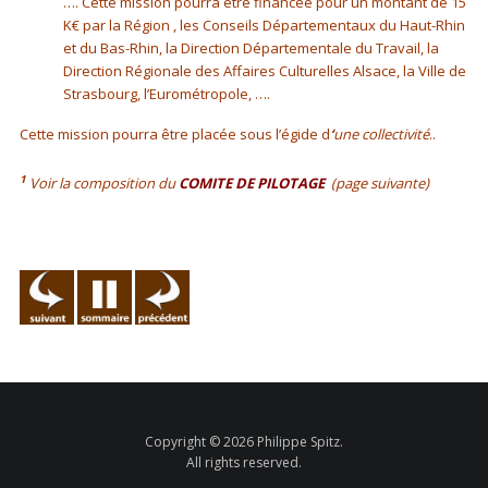
…. Cette mission pourra être financée pour un montant de 15
K€ par la Région , les Conseils Départementaux du Haut-Rhin
et du Bas-Rhin, la Direction Départementale du Travail, la
Direction Régionale des Affaires Culturelles Alsace, la Ville de
Strasbourg, l’Eurométropole, ….
Cette mission pourra être placée sous l’égide d
‘
une collectivité
..
1
Voir la composition du
COMITE DE PILOTAGE
(page suivante)
Copyright © 2026 Philippe Spitz.
All rights reserved.