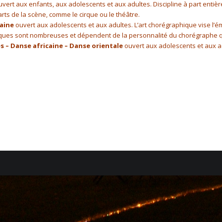
vert aux enfants, aux adolescents et aux adultes. Discipline à part enti
rts de la scène, comme le cirque ou le théâtre.
aine
ouvert aux adolescents et aux adultes. L’art chorégraphique vise l’émo
ques sont nombreuses et dépendent de la personnalité du chorégraphe q
s – Danse africaine – Danse orientale
ouvert aux adolescents et aux a