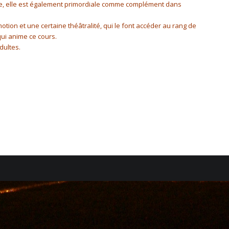
ère, elle est également primordiale comme complément dans
tion et une certaine théâtralité, qui le font accéder au rang de
ui anime ce cours.
dultes.