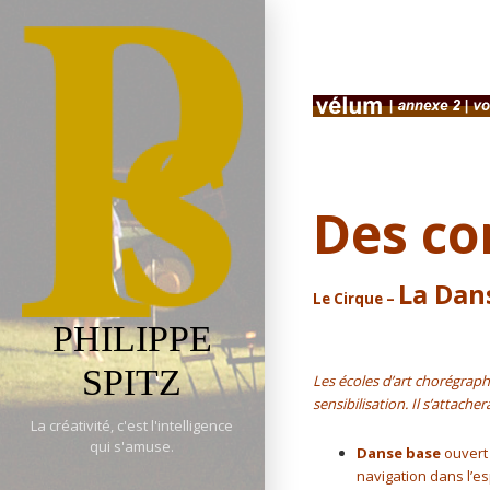
Skip
to
Vélum | an
content
Des co
La Dan
Le Cirque –
PHILIPPE
SPITZ
Les écoles d’art chorégrap
sensibilisation. Il s’attach
La créativité, c'est l'intelligence
qui s'amuse.
Danse base
ouvert 
navigation dans l’es