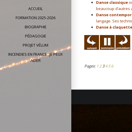
Danse classique
ou
ACCUEIL
beaucoup d’autres a
Danse contempor
FORMATION 2025-2026
langage. Ses techni
BIOGRAPHIE
Danse à claquette
PÉDAGOGIE
PROJET VÉLUM
INCENDIES EN FRANCE : JE PEUX
AIDER
Pages:
1
2
3
4
5
6